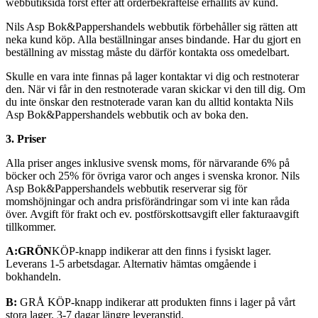
webbutiksida först efter att orderbekräftelse erhållits av kund.
Nils Asp Bok&Pappershandels webbutik förbehåller sig rätten att
neka kund köp. Alla beställningar anses bindande. Har du gjort en
beställning av misstag måste du därför kontakta oss omedelbart.
Skulle en vara inte finnas på lager kontaktar vi dig och restnoterar
den. När vi får in den restnoterade varan skickar vi den till dig. Om
du inte önskar den restnoterade varan kan du alltid kontakta Nils
Asp Bok&Pappershandels webbutik och av boka den.
3. Priser
Alla priser anges inklusive svensk moms, för närvarande 6% på
böcker och 25% för övriga varor och anges i svenska kronor. Nils
Asp Bok&Pappershandels webbutik reserverar sig för
momshöjningar och andra prisförändringar som vi inte kan råda
över. Avgift för frakt och ev. postförskottsavgift eller fakturaavgift
tillkommer.
A:
GRÖN
KÖP-knapp indikerar att den finns i fysiskt lager.
Leverans 1-5 arbetsdagar. Alternativ hämtas omgående i
bokhandeln.
B:
GRÅ KÖP-knapp indikerar att produkten finns i lager på vårt
stora lager. 3-7 dagar längre leveranstid.