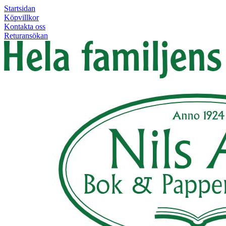
Startsidan
Köpvillkor
Kontakta oss
Returansökan