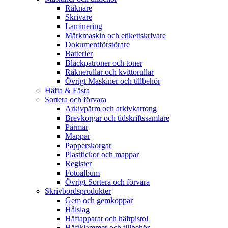
Räknare
Skrivare
Laminering
Märkmaskin och etikettskrivare
Dokumentförstörare
Batterier
Bläckpatroner och toner
Räknerullar och kvittorullar
Övrigt Maskiner och tillbehör
Häfta & Fästa
Sortera och förvara
Arkivpärm och arkivkartong
Brevkorgar och tidskriftssamlare
Pärmar
Mappar
Papperskorgar
Plastfickor och mappar
Register
Fotoalbum
Övrigt Sortera och förvara
Skrivbordsprodukter
Gem och gemkoppar
Hålslag
Häftapparat och häftpistol
Häftklammer och tillbehör