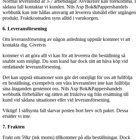
Normal leveranstid är 3-7 arbetsdagar. Avvikelser kan förekomma. I
sådana fall kontaktar vi kunden. Nils Asp Bok&Pappershandels
webbutik kan inte hållas ansvarig att leverera slutsåld eller utgången
produkt. Fraktkostnaden syns alltid i varukorgen.
6. Leveransförsening
Om leveransförsening av någon anledning uppstår kommer vi att
kontakta dig. Givetvis
kommer vi att göra allt vi kan för att leverera din beställning så
snabbt som möjligt. Du som kund har dock rätt att häva köp vid
omfattande leveransförsening.
Det kan uppstå situationer som gör det omöjligt för oss att fullfölja
en beställning, exempelvis om våra leverantörer inte kan fullfölja
sina åtaganden gentemot oss. Nils Asp Bok&Pappershandels
webbutik förbehåller sig rätten att friskriva sig från ersättning till
kund vid sådana situationer eller vid leveransförsening.
Viktigt! I sällsynta fall slarvar posten bort brev och paket. Dessa
ersätter vi inte.
7. Frakten
Frakt om 59kr (ink moms) tillkommer på alla beställningar. Dock