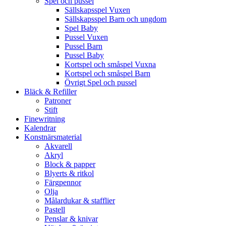
Spel och pussel
Sällskapsspel Vuxen
Sällskapsspel Barn och ungdom
Spel Baby
Pussel Vuxen
Pussel Barn
Pussel Baby
Kortspel och småspel Vuxna
Kortspel och småspel Barn
Övrigt Spel och pussel
Bläck & Refiller
Patroner
Stift
Finewritning
Kalendrar
Konstnärsmaterial
Akvarell
Akryl
Block & papper
Blyerts & ritkol
Färgpennor
Olja
Målardukar & stafflier
Pastell
Penslar & knivar