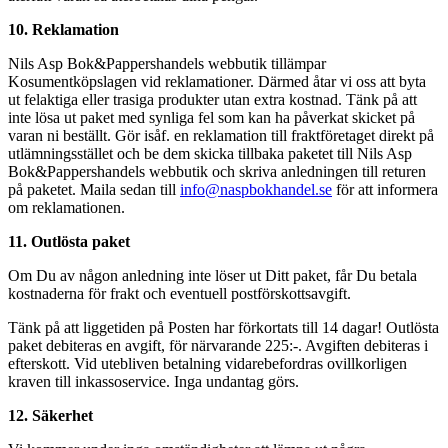
10. Reklamation
Nils Asp Bok&Pappershandels webbutik tillämpar
Kosumentköpslagen vid reklamationer. Därmed åtar vi oss att byta
ut felaktiga eller trasiga produkter utan extra kostnad. Tänk på att
inte lösa ut paket med synliga fel som kan ha påverkat skicket på
varan ni beställt. Gör isåf. en reklamation till fraktföretaget direkt på
utlämningsstället och be dem skicka tillbaka paketet till Nils Asp
Bok&Pappershandels webbutik och skriva anledningen till returen
på paketet. Maila sedan till
info@naspbokhandel.se
för att informera
om reklamationen.
11. Outlösta paket
Om Du av någon anledning inte löser ut Ditt paket, får Du betala
kostnaderna för frakt och eventuell postförskottsavgift.
Tänk på att liggetiden på Posten har förkortats till 14 dagar! Outlösta
paket debiteras en avgift, för närvarande 225:-. Avgiften debiteras i
efterskott. Vid utebliven betalning vidarebefordras ovillkorligen
kraven till inkassoservice. Inga undantag görs.
12. Säkerhet