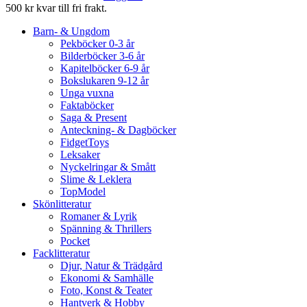
500 kr kvar till fri frakt.
Barn- & Ungdom
Pekböcker 0-3 år
Bilderböcker 3-6 år
Kapitelböcker 6-9 år
Bokslukaren 9-12 år
Unga vuxna
Faktaböcker
Saga & Present
Anteckning- & Dagböcker
FidgetToys
Leksaker
Nyckelringar & Smått
Slime & Leklera
TopModel
Skönlitteratur
Romaner & Lyrik
Spänning & Thrillers
Pocket
Facklitteratur
Djur, Natur & Trädgård
Ekonomi & Samhälle
Foto, Konst & Teater
Hantverk & Hobby