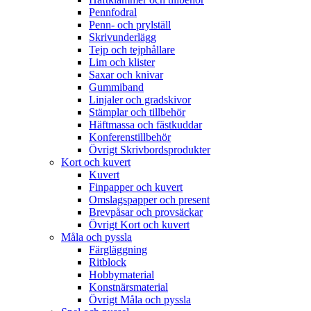
Pennfodral
Penn- och prylställ
Skrivunderlägg
Tejp och tejphållare
Lim och klister
Saxar och knivar
Gummiband
Linjaler och gradskivor
Stämplar och tillbehör
Häftmassa och fästkuddar
Konferenstillbehör
Övrigt Skrivbordsprodukter
Kort och kuvert
Kuvert
Finpapper och kuvert
Omslagspapper och present
Brevpåsar och provsäckar
Övrigt Kort och kuvert
Måla och pyssla
Färgläggning
Ritblock
Hobbymaterial
Konstnärsmaterial
Övrigt Måla och pyssla