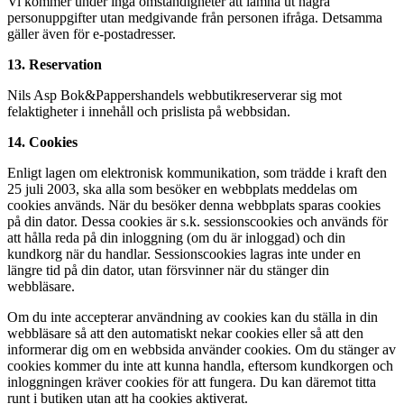
Vi kommer under inga omständigheter att lämna ut några
personuppgifter utan medgivande från personen ifråga. Detsamma
gäller även för e-postadresser.
13. Reservation
Nils Asp Bok&Pappershandels webbutikreserverar sig mot
felaktigheter i innehåll och prislista på webbsidan.
14. Cookies
Enligt lagen om elektronisk kommunikation, som trädde i kraft den
25 juli 2003, ska alla som besöker en webbplats meddelas om
cookies används. När du besöker denna webbplats sparas cookies
på din dator. Dessa cookies är s.k. sessionscookies och används för
att hålla reda på din inloggning (om du är inloggad) och din
kundkorg när du handlar. Sessionscookies lagras inte under en
längre tid på din dator, utan försvinner när du stänger din
webbläsare.
Om du inte accepterar användning av cookies kan du ställa in din
webbläsare så att den automatiskt nekar cookies eller så att den
informerar dig om en webbsida använder cookies. Om du stänger av
cookies kommer du inte att kunna handla, eftersom kundkorgen och
inloggningen kräver cookies för att fungera. Du kan däremot titta
runt i butiken utan att ha cookies aktiverat.