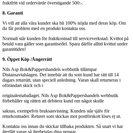
fraktfritt vid ordervärde överstigande 500:-.
8. Garanti
Vi vill att alla våra kunder ska bli 100% nöjda med deras köp. Om
du får problem med en produkt kontakta oss.
Normalt står kunden för fraktkostnad till serviceverkstad. Kvittot på
betald vara gäller som garantisedel. Spara därför alltid kvittut under
garantitiden!
9. Öppet Köp /Ångerrätt
Nils Asp Bok&Pappershandels webbutik tillämpar
Distansavtalslagen. Det innebär att du som kund har rätt till 14
dagars returrätt, utan speciell anledning. Varan skall returneras i
oförändart skick och i
originalemaballaget. Nils Asp Bok&Pappershandels webbutik
förbehåller sig rätten att debitera kund om något skulle
saknas, exempelvis bruksanvisning. Kunden står själv för
returkostnader. Returer som skickas mot postförskott löses ej ut.
Kontakta oss innan du skickar tillbaka produkten. Så snart vi har
återfått varan så återbetalas dina pengar.