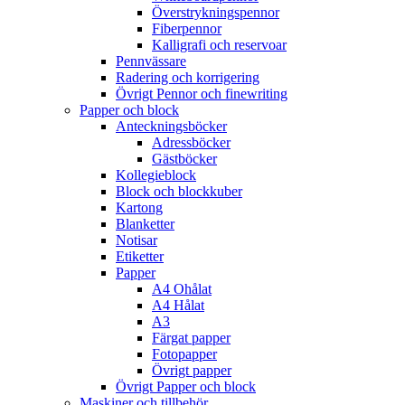
Överstrykningspennor
Fiberpennor
Kalligrafi och reservoar
Pennvässare
Radering och korrigering
Övrigt Pennor och finewriting
Papper och block
Anteckningsböcker
Adressböcker
Gästböcker
Kollegieblock
Block och blockkuber
Kartong
Blanketter
Notisar
Etiketter
Papper
A4 Ohålat
A4 Hålat
A3
Färgat papper
Fotopapper
Övrigt papper
Övrigt Papper och block
Maskiner och tillbehör