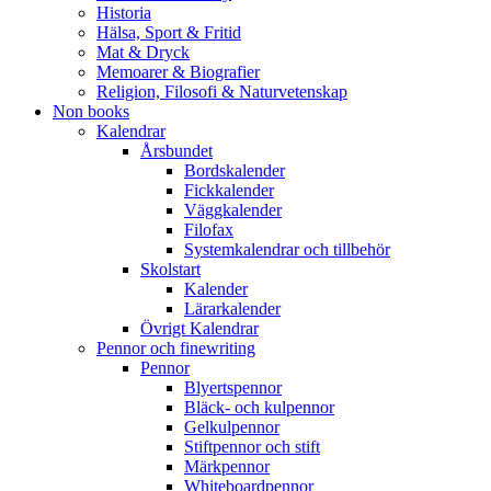
Historia
Hälsa, Sport & Fritid
Mat & Dryck
Memoarer & Biografier
Religion, Filosofi & Naturvetenskap
Non books
Kalendrar
Årsbundet
Bordskalender
Fickkalender
Väggkalender
Filofax
Systemkalendrar och tillbehör
Skolstart
Kalender
Lärarkalender
Övrigt Kalendrar
Pennor och finewriting
Pennor
Blyertspennor
Bläck- och kulpennor
Gelkulpennor
Stiftpennor och stift
Märkpennor
Whiteboardpennor