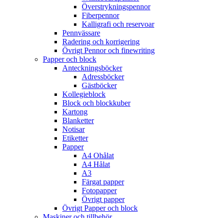
Överstrykningspennor
Fiberpennor
Kalligrafi och reservoar
Pennvässare
Radering och korrigering
Övrigt Pennor och finewriting
Papper och block
Anteckningsböcker
Adressböcker
Gästböcker
Kollegieblock
Block och blockkuber
Kartong
Blanketter
Notisar
Etiketter
Papper
A4 Ohålat
A4 Hålat
A3
Färgat papper
Fotopapper
Övrigt papper
Övrigt Papper och block
Maskiner och tillbehör