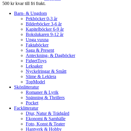
500 kr kvar till fri frakt.
Barn- & Ungdom
Pekböcker 0-3 år
Bilderböcker 3-6 år
Kapitelböcker 6-9 år
Bokslukaren 9-12 år
Unga vuxna
Faktaböcker
Saga & Present
Anteckning- & Dagböcker
FidgetToys
Leksaker
Nyckelringar & Smått
Slime & Leklera
TopModel
Skönlitteratur
Romaner & Lyrik
Spänning & Thrillers
Pocket
Facklitteratur
Djur, Natur & Trädgård
Ekonomi & Samhälle
Foto, Konst & Teater
Hantverk & Hobby