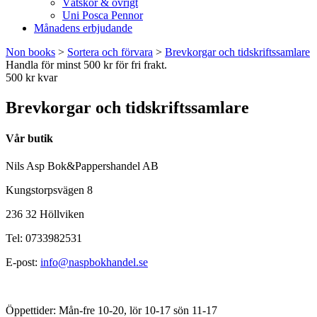
Vätskor & övrigt
Uni Posca Pennor
Månadens erbjudande
Non books
>
Sortera och förvara
>
Brevkorgar och tidskriftssamlare
Handla för minst 500 kr för fri frakt.
500 kr kvar
Brevkorgar och tidskriftssamlare
Vår butik
Nils Asp Bok&Pappershandel AB
Kungstorpsvägen 8
236 32 Höllviken
Tel: 0733982531
E-post:
info@naspbokhandel.se
Öppettider: Mån-fre 10-20, lör 10-17 sön 11-17