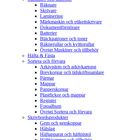
Räknare
Skrivare
Laminering
Märkmaskin och etikettskrivare
Dokumentförstörare
Batterier
Bläckpatroner och toner
Räknerullar och kvittorullar
Övrigt Maskiner och tillbehör
Häfta & Fästa
Sortera och förvara
Arkivpärm och arkivkartong
Brevkorgar och tidskriftssamlare
Pärmar
Mappar
Papperskorgar
Plastfickor och mappar
Register
Fotoalbum
Övrigt Sortera och förvara
Skrivbordsprodukter
Gem och gemkoppar
Hålslag
Häftapparat och häftpistol
Häftklammer och tillbehör