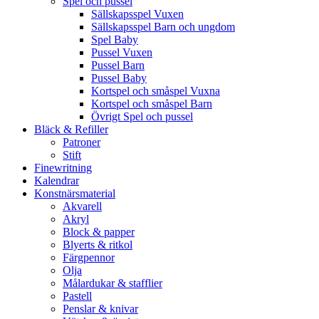
Spel och pussel
Sällskapsspel Vuxen
Sällskapsspel Barn och ungdom
Spel Baby
Pussel Vuxen
Pussel Barn
Pussel Baby
Kortspel och småspel Vuxna
Kortspel och småspel Barn
Övrigt Spel och pussel
Bläck & Refiller
Patroner
Stift
Finewritning
Kalendrar
Konstnärsmaterial
Akvarell
Akryl
Block & papper
Blyerts & ritkol
Färgpennor
Olja
Målardukar & stafflier
Pastell
Penslar & knivar