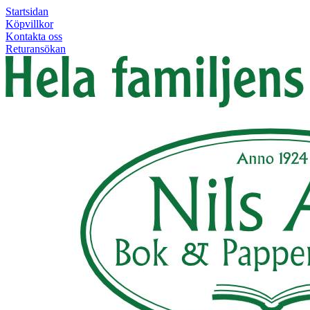
Startsidan
Köpvillkor
Kontakta oss
Returansökan