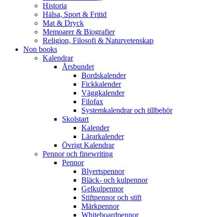
Historia
Hälsa, Sport & Fritid
Mat & Dryck
Memoarer & Biografier
Religion, Filosofi & Naturvetenskap
Non books
Kalendrar
Årsbundet
Bordskalender
Fickkalender
Väggkalender
Filofax
Systemkalendrar och tillbehör
Skolstart
Kalender
Lärarkalender
Övrigt Kalendrar
Pennor och finewriting
Pennor
Blyertspennor
Bläck- och kulpennor
Gelkulpennor
Stiftpennor och stift
Märkpennor
Whiteboardpennor