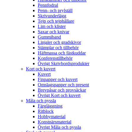
Pennfodral
Penn- och prylställ
Skrivunderlägg
Tejp och tejphållare
Lim och klister
Saxar och knivar
Gummiband
Linjaler och gradskivor
Stämplar och tillbehör
Häftmassa och fästkuddar
Konferenstillbehör
Övrigt Skrivbordsprodukter
Kort och kuvert
Kuvert
Finpapper och kuvert
Omslagspapper och present
Brevpåsar och provsäckar
Övrigt Kort och kuvert
Måla och pyssla
Färgläggning
Ritblock
Hobbymaterial
Konstnärsmaterial
Övrigt Måla och pyssla