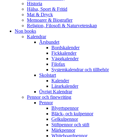
Historia
Hälsa, Sport & Fritid
Mat & Dryck
Memoarer & Biografier
Religion, Filosofi & Naturvetenskap
Non books
Kalendrar
Årsbundet
Bordskalender
Fickkalender
Väggkalender
Filofax
Systemkalendrar och tillbehör
Skolstart
Kalender
Lärarkalender
Övrigt Kalendrar
Pennor och finewriting
Pennor
Blyertspennor
Bläck- och kulpennor
Gelkulpennor
Stiftpennor och stift
Märkpennor
Whiteboardpennor