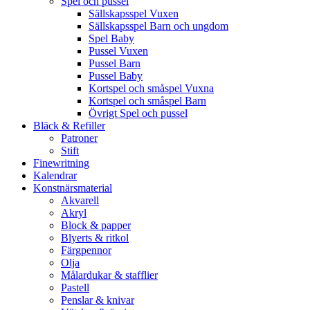
Spel och pussel
Sällskapsspel Vuxen
Sällskapsspel Barn och ungdom
Spel Baby
Pussel Vuxen
Pussel Barn
Pussel Baby
Kortspel och småspel Vuxna
Kortspel och småspel Barn
Övrigt Spel och pussel
Bläck & Refiller
Patroner
Stift
Finewritning
Kalendrar
Konstnärsmaterial
Akvarell
Akryl
Block & papper
Blyerts & ritkol
Färgpennor
Olja
Målardukar & stafflier
Pastell
Penslar & knivar