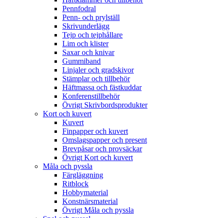
Pennfodral
Penn- och prylställ
Skrivunderlägg
Tejp och tejphållare
Lim och klister
Saxar och knivar
Gummiband
Linjaler och gradskivor
Stämplar och tillbehör
Häftmassa och fästkuddar
Konferenstillbehör
Övrigt Skrivbordsprodukter
Kort och kuvert
Kuvert
Finpapper och kuvert
Omslagspapper och present
Brevpåsar och provsäckar
Övrigt Kort och kuvert
Måla och pyssla
Färgläggning
Ritblock
Hobbymaterial
Konstnärsmaterial
Övrigt Måla och pyssla