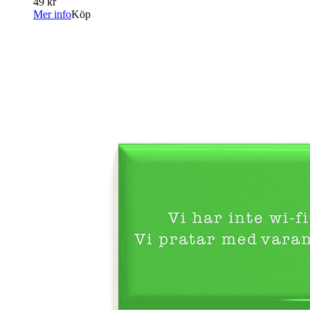
49 kr
Mer info
Köp