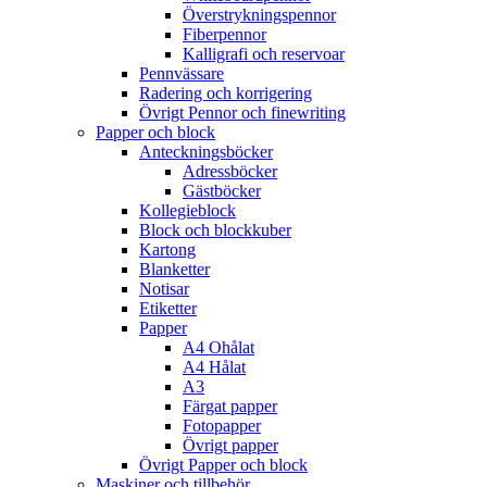
Överstrykningspennor
Fiberpennor
Kalligrafi och reservoar
Pennvässare
Radering och korrigering
Övrigt Pennor och finewriting
Papper och block
Anteckningsböcker
Adressböcker
Gästböcker
Kollegieblock
Block och blockkuber
Kartong
Blanketter
Notisar
Etiketter
Papper
A4 Ohålat
A4 Hålat
A3
Färgat papper
Fotopapper
Övrigt papper
Övrigt Papper och block
Maskiner och tillbehör