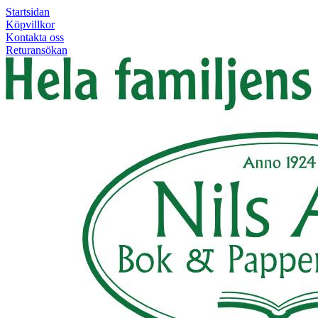
Startsidan
Köpvillkor
Kontakta oss
Returansökan