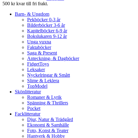
500 kr kvar till fri frakt.
Barn- & Ungdom
Pekböcker 0-3 år
Bilderböcker 3-6 år
Kapitelböcker 6-9 år
Bokslukaren 9-12 år
Unga vuxna
Faktaböcker
Saga & Present
Anteckning- & Dagböcker
FidgetToys
Leksaker
Nyckelringar & Smått
Slime & Leklera
TopModel
Skönlitteratur
Romaner & Lyrik
Spänning & Thrillers
Pocket
Facklitteratur
Djur, Natur & Trädgård
Ekonomi & Samhälle
Foto, Konst & Teater
Hantverk & Hobby