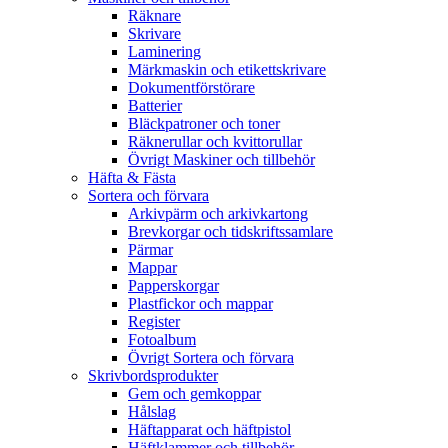
Räknare
Skrivare
Laminering
Märkmaskin och etikettskrivare
Dokumentförstörare
Batterier
Bläckpatroner och toner
Räknerullar och kvittorullar
Övrigt Maskiner och tillbehör
Häfta & Fästa
Sortera och förvara
Arkivpärm och arkivkartong
Brevkorgar och tidskriftssamlare
Pärmar
Mappar
Papperskorgar
Plastfickor och mappar
Register
Fotoalbum
Övrigt Sortera och förvara
Skrivbordsprodukter
Gem och gemkoppar
Hålslag
Häftapparat och häftpistol
Häftklammer och tillbehör