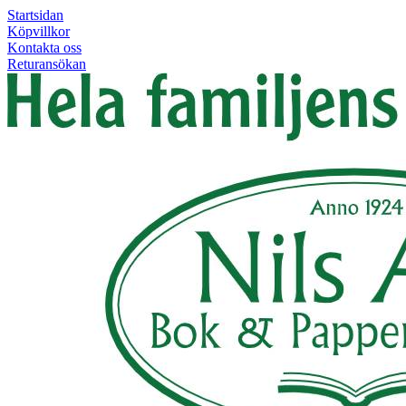
Startsidan
Köpvillkor
Kontakta oss
Returansökan