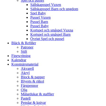
Spel och pussel
Sällskapsspel Vuxen
Sällskapsspel Barn och ungdom
Spel Baby
Pussel Vuxen
Pussel Barn
Pussel Baby
Kortspel och småspel Vuxna
Kortspel och småspel Barn
Övrigt Spel och pussel
Bläck & Refiller
Patroner
Stift
Finewritning
Kalendrar
Konstnärsmaterial
Akvarell
Akryl
Block & papper
Blyerts & ritkol
Färgpennor
Olja
Målardukar & stafflier
Pastell
Penslar & knivar