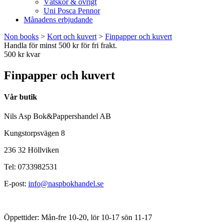
Vätskor & övrigt
Uni Posca Pennor
Månadens erbjudande
Non books
>
Kort och kuvert
>
Finpapper och kuvert
Handla för minst 500 kr för fri frakt.
500 kr kvar
Finpapper och kuvert
Vår butik
Nils Asp Bok&Pappershandel AB
Kungstorpsvägen 8
236 32 Höllviken
Tel: 0733982531
E-post:
info@naspbokhandel.se
Öppettider: Mån-fre 10-20, lör 10-17 sön 11-17