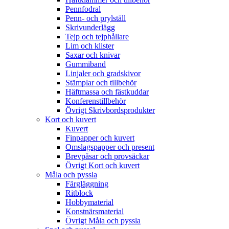
Pennfodral
Penn- och prylställ
Skrivunderlägg
Tejp och tejphållare
Lim och klister
Saxar och knivar
Gummiband
Linjaler och gradskivor
Stämplar och tillbehör
Häftmassa och fästkuddar
Konferenstillbehör
Övrigt Skrivbordsprodukter
Kort och kuvert
Kuvert
Finpapper och kuvert
Omslagspapper och present
Brevpåsar och provsäckar
Övrigt Kort och kuvert
Måla och pyssla
Färgläggning
Ritblock
Hobbymaterial
Konstnärsmaterial
Övrigt Måla och pyssla