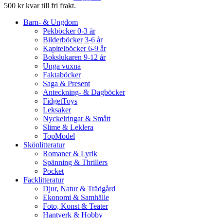
500 kr kvar till fri frakt.
Barn- & Ungdom
Pekböcker 0-3 år
Bilderböcker 3-6 år
Kapitelböcker 6-9 år
Bokslukaren 9-12 år
Unga vuxna
Faktaböcker
Saga & Present
Anteckning- & Dagböcker
FidgetToys
Leksaker
Nyckelringar & Smått
Slime & Leklera
TopModel
Skönlitteratur
Romaner & Lyrik
Spänning & Thrillers
Pocket
Facklitteratur
Djur, Natur & Trädgård
Ekonomi & Samhälle
Foto, Konst & Teater
Hantverk & Hobby