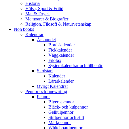
Historia
Hälsa, Sport & Fritid
Mat & Dryck
Memoarer & Biografier
Religion, Filosofi & Naturvetenskap
Non books
Kalendrar
Årsbundet
Bordskalender
Fickkalender
Väggkalender
Filofax
Systemkalendrar och tillbehör
Skolstart
Kalender
Lärarkalender
Övrigt Kalendrar
Pennor och finewriting
Pennor
Blyertspennor
Bläck- och kulpennor
Gelkulpennor
Stiftpennor och stift
Märkpennor
Whiteboardpennor