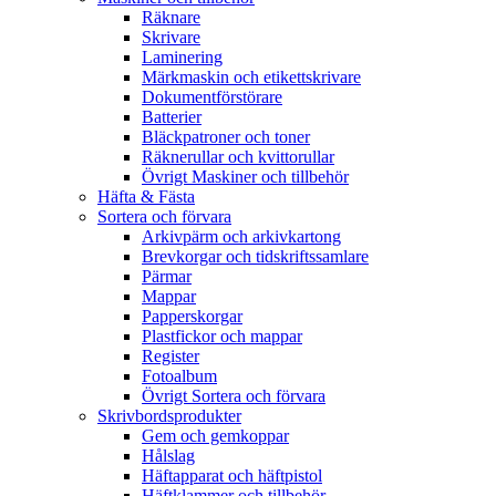
Räknare
Skrivare
Laminering
Märkmaskin och etikettskrivare
Dokumentförstörare
Batterier
Bläckpatroner och toner
Räknerullar och kvittorullar
Övrigt Maskiner och tillbehör
Häfta & Fästa
Sortera och förvara
Arkivpärm och arkivkartong
Brevkorgar och tidskriftssamlare
Pärmar
Mappar
Papperskorgar
Plastfickor och mappar
Register
Fotoalbum
Övrigt Sortera och förvara
Skrivbordsprodukter
Gem och gemkoppar
Hålslag
Häftapparat och häftpistol
Häftklammer och tillbehör