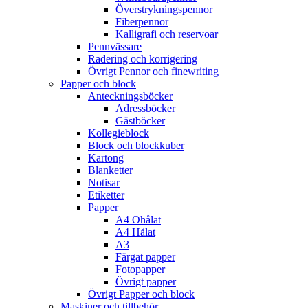
Överstrykningspennor
Fiberpennor
Kalligrafi och reservoar
Pennvässare
Radering och korrigering
Övrigt Pennor och finewriting
Papper och block
Anteckningsböcker
Adressböcker
Gästböcker
Kollegieblock
Block och blockkuber
Kartong
Blanketter
Notisar
Etiketter
Papper
A4 Ohålat
A4 Hålat
A3
Färgat papper
Fotopapper
Övrigt papper
Övrigt Papper och block
Maskiner och tillbehör