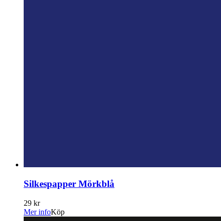
Silkespapper Mörkblå
29 kr
Mer info
Köp