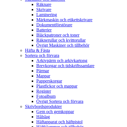
Räknare
Skrivare
Laminering
Märkmaskin och etikettskrivare
Dokumentförstörare
Batterier
Bläckpatroner och toner
Räknerullar och kvittorullar
Övrigt Maskiner och tillbehör
Häfta & Fästa
Sortera och förvara
Arkivpärm och arkivkartong
Brevkorgar och tidskriftssamlare
Pärmar
Mappar
Papperskorgar
Plastfickor och mappar
Register
Fotoalbum
Övrigt Sortera och förvara
Skrivbordsprodukter
Gem och gemkoppar
Hålslag
Häftapparat och häftpistol
Häftklammer och tillbehör