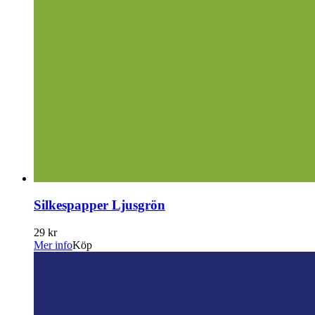
Silkespapper Ljusgrön
29 kr
Mer info
Köp