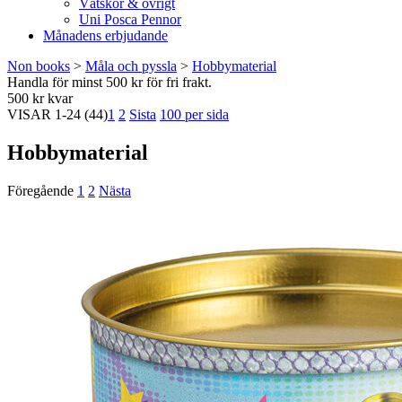
Vätskor & övrigt
Uni Posca Pennor
Månadens erbjudande
Non books
>
Måla och pyssla
>
Hobbymaterial
Handla för minst 500 kr för fri frakt.
500 kr kvar
VISAR
1-24
(44)
1
2
Sista
100 per sida
Hobbymaterial
Föregående
1
2
Nästa