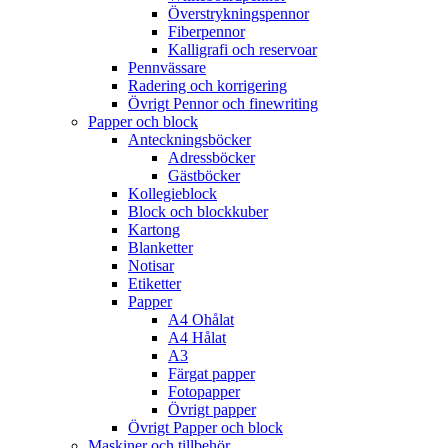
Överstrykningspennor
Fiberpennor
Kalligrafi och reservoar
Pennvässare
Radering och korrigering
Övrigt Pennor och finewriting
Papper och block
Anteckningsböcker
Adressböcker
Gästböcker
Kollegieblock
Block och blockkuber
Kartong
Blanketter
Notisar
Etiketter
Papper
A4 Ohålat
A4 Hålat
A3
Färgat papper
Fotopapper
Övrigt papper
Övrigt Papper och block
Maskiner och tillbehör