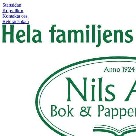
Startsidan
Köpvillkor
Kontakta oss
Returansökan