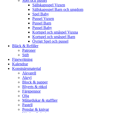
Spel och pussel
Sällskapsspel Vuxen
Sällskapsspel Barn och ungdom
Spel Baby
Pussel Vuxen
Pussel Barn
Pussel Baby
Kortspel och småspel Vuxna
Kortspel och småspel Barn
Övrigt Spel och pussel
Bläck & Refiller
Patroner
Stift
Finewritning
Kalendrar
Konstnärsmaterial
Akvarell
Akryl
Block & papper
Blyerts & ritkol
Färgpennor
Olja
Målardukar & stafflier
Pastell
Penslar & knivar