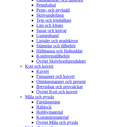
Pennfodral
Penn- och prylställ
Skrivunderlägg
Tejp och tejphållare
Lim och klister
Saxar och knivar
Gummiband
Linjaler och gradskivor
Stämplar och tillbehör
Häftmassa och fästkuddar
Konferenstillbehör
Övrigt Skrivbordsprodukter
Kort och kuvert
Kuvert
Finpapper och kuvert
Omslagspapper och present
Brevpåsar och provsäckar
Övrigt Kort och kuvert
Måla och pyssla
Färgläggning
Ritblock
Hobbymaterial
Konstnärsmaterial
Övrigt Måla och pyssla