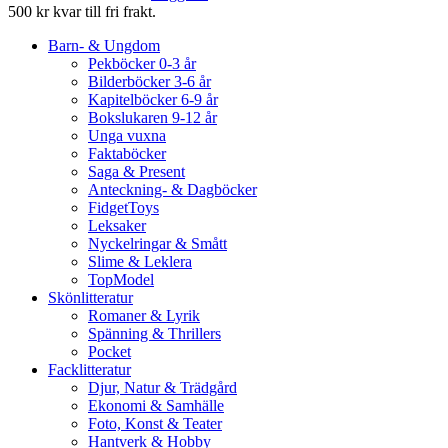
500 kr kvar till fri frakt.
Barn- & Ungdom
Pekböcker 0-3 år
Bilderböcker 3-6 år
Kapitelböcker 6-9 år
Bokslukaren 9-12 år
Unga vuxna
Faktaböcker
Saga & Present
Anteckning- & Dagböcker
FidgetToys
Leksaker
Nyckelringar & Smått
Slime & Leklera
TopModel
Skönlitteratur
Romaner & Lyrik
Spänning & Thrillers
Pocket
Facklitteratur
Djur, Natur & Trädgård
Ekonomi & Samhälle
Foto, Konst & Teater
Hantverk & Hobby