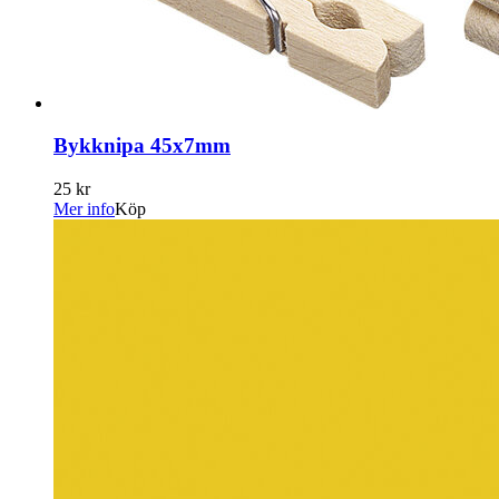
Bykknipa 45x7mm
25 kr
Mer info
Köp