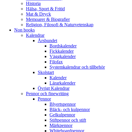
Historia
Hälsa, Sport & Fritid
Mat & Dryck
Memoarer & Biografier
Religion, Filosofi & Naturvetenskap
Non books
Kalendrar
Årsbundet
Bordskalender
Fickkalender
Väggkalender
Filofax
Systemkalendrar och tillbehör
Skolstart
Kalender
Lärarkalender
Övrigt Kalendrar
Pennor och finewriting
Pennor
Blyertspennor
Bläck- och kulpennor
Gelkulpennor
Stiftpennor och stift
Märkpennor
Whiteboardpennor