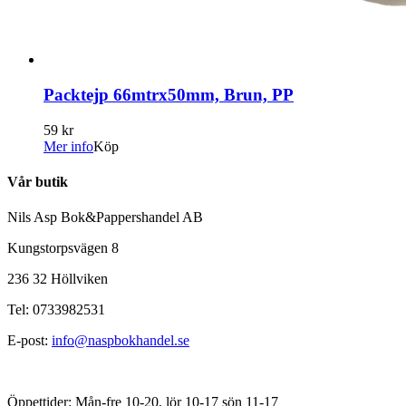
Packtejp 66mtrx50mm, Brun, PP
59 kr
Mer info
Köp
Vår butik
Nils Asp Bok&Pappershandel AB
Kungstorpsvägen 8
236 32 Höllviken
Tel: 0733982531
E-post:
info@naspbokhandel.se
Öppettider: Mån-fre 10-20, lör 10-17 sön 11-17