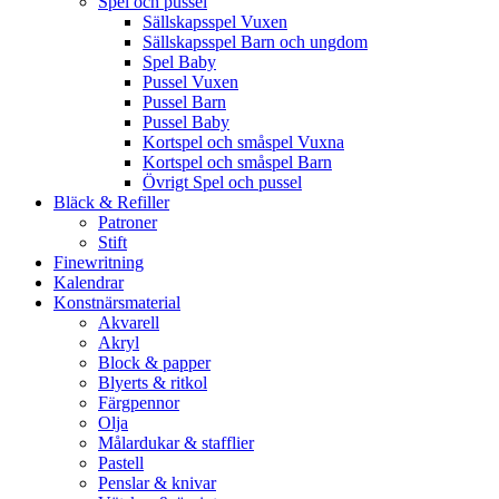
Spel och pussel
Sällskapsspel Vuxen
Sällskapsspel Barn och ungdom
Spel Baby
Pussel Vuxen
Pussel Barn
Pussel Baby
Kortspel och småspel Vuxna
Kortspel och småspel Barn
Övrigt Spel och pussel
Bläck & Refiller
Patroner
Stift
Finewritning
Kalendrar
Konstnärsmaterial
Akvarell
Akryl
Block & papper
Blyerts & ritkol
Färgpennor
Olja
Målardukar & stafflier
Pastell
Penslar & knivar