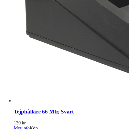
Tejphållare 66 Mtr, Svart
139 kr
Mer info
Köp