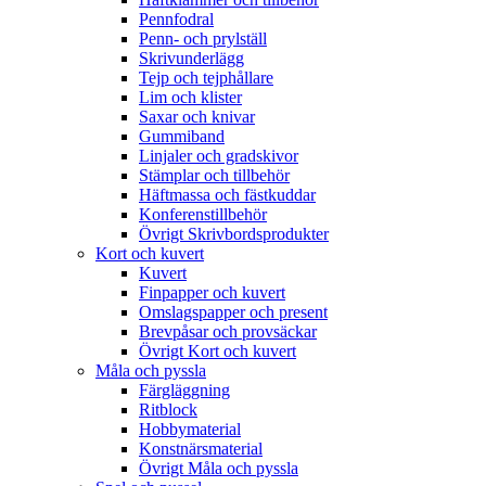
Pennfodral
Penn- och prylställ
Skrivunderlägg
Tejp och tejphållare
Lim och klister
Saxar och knivar
Gummiband
Linjaler och gradskivor
Stämplar och tillbehör
Häftmassa och fästkuddar
Konferenstillbehör
Övrigt Skrivbordsprodukter
Kort och kuvert
Kuvert
Finpapper och kuvert
Omslagspapper och present
Brevpåsar och provsäckar
Övrigt Kort och kuvert
Måla och pyssla
Färgläggning
Ritblock
Hobbymaterial
Konstnärsmaterial
Övrigt Måla och pyssla