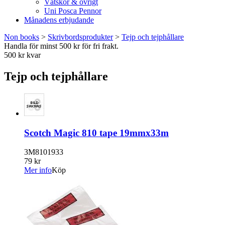
Vätskor & övrigt
Uni Posca Pennor
Månadens erbjudande
Non books
>
Skrivbordsprodukter
>
Tejp och tejphållare
Handla för minst 500 kr för fri frakt.
500 kr kvar
Tejp och tejphållare
Scotch Magic 810 tape 19mmx33m
3M8101933
79 kr
Mer info
Köp