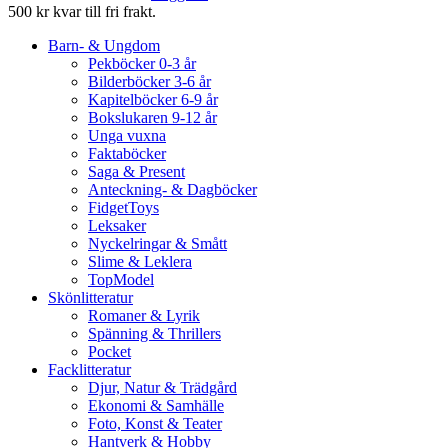
500 kr kvar till fri frakt.
Barn- & Ungdom
Pekböcker 0-3 år
Bilderböcker 3-6 år
Kapitelböcker 6-9 år
Bokslukaren 9-12 år
Unga vuxna
Faktaböcker
Saga & Present
Anteckning- & Dagböcker
FidgetToys
Leksaker
Nyckelringar & Smått
Slime & Leklera
TopModel
Skönlitteratur
Romaner & Lyrik
Spänning & Thrillers
Pocket
Facklitteratur
Djur, Natur & Trädgård
Ekonomi & Samhälle
Foto, Konst & Teater
Hantverk & Hobby