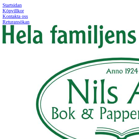
Startsidan
Köpvillkor
Kontakta oss
Returansökan