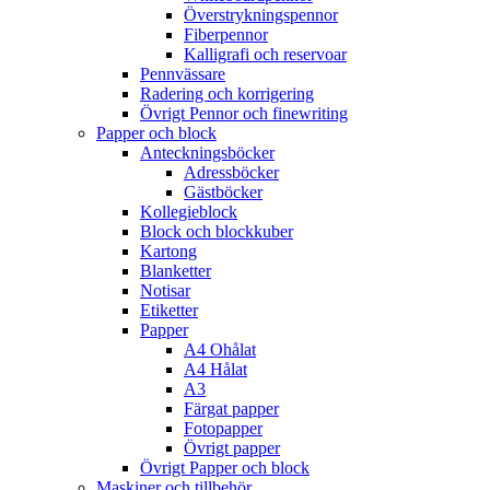
Överstrykningspennor
Fiberpennor
Kalligrafi och reservoar
Pennvässare
Radering och korrigering
Övrigt Pennor och finewriting
Papper och block
Anteckningsböcker
Adressböcker
Gästböcker
Kollegieblock
Block och blockkuber
Kartong
Blanketter
Notisar
Etiketter
Papper
A4 Ohålat
A4 Hålat
A3
Färgat papper
Fotopapper
Övrigt papper
Övrigt Papper och block
Maskiner och tillbehör