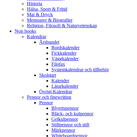
Historia
Hälsa, Sport & Fritid
Mat & Dryck
Memoarer & Biografier
Religion, Filosofi & Naturvetenskap
Non books
Kalendrar
Årsbundet
Bordskalender
Fickkalender
Väggkalender
Filofax
Systemkalendrar och tillbehör
Skolstart
Kalender
Lärarkalender
Övrigt Kalendrar
Pennor och finewriting
Pennor
Blyertspennor
Bläck- och kulpennor
Gelkulpennor
Stiftpennor och stift
Märkpennor
Whiteboardpennor