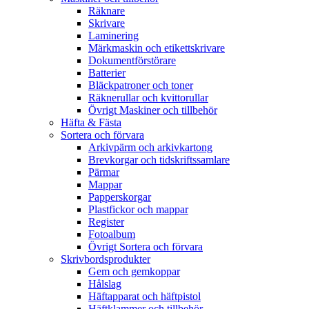
Räknare
Skrivare
Laminering
Märkmaskin och etikettskrivare
Dokumentförstörare
Batterier
Bläckpatroner och toner
Räknerullar och kvittorullar
Övrigt Maskiner och tillbehör
Häfta & Fästa
Sortera och förvara
Arkivpärm och arkivkartong
Brevkorgar och tidskriftssamlare
Pärmar
Mappar
Papperskorgar
Plastfickor och mappar
Register
Fotoalbum
Övrigt Sortera och förvara
Skrivbordsprodukter
Gem och gemkoppar
Hålslag
Häftapparat och häftpistol
Häftklammer och tillbehör