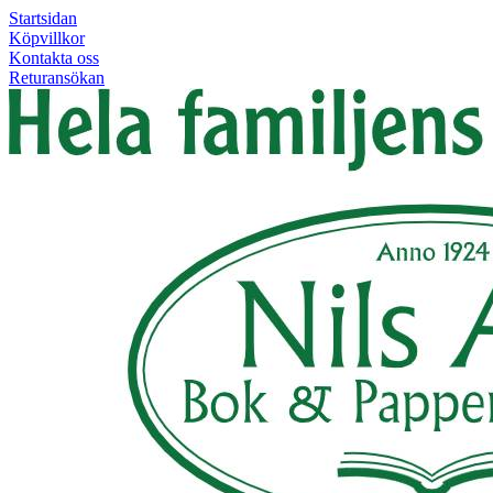
Startsidan
Köpvillkor
Kontakta oss
Returansökan