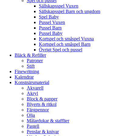
Spel och pussel
Sällskapsspel Vuxen
Sällskapsspel Barn och ungdom
Spel Baby
Pussel Vuxen
Pussel Barn
Pussel Baby
Kortspel och småspel Vuxna
Kortspel och småspel Barn
Övrigt Spel och pussel
Bläck & Refiller
Patroner
Stift
Finewritning
Kalendrar
Konstnärsmaterial
Akvarell
Akryl
Block & papper
Blyerts & ritkol
Färgpennor
Olja
Målardukar & stafflier
Pastell
Penslar & knivar