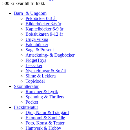
500 kr kvar till fri frakt.
Barn- & Ungdom
Pekböcker 0-3 år
Bilderböcker 3-6 år
Kapitelböcker 6-9 år
Bokslukaren 9-12 år
Unga vuxna
Faktaböcker
Saga & Present
Anteckning- & Dagböcker
FidgetToys
Leksaker
Nyckelringar & Smått
Slime & Leklera
TopModel
Skönlitteratur
Romaner & Lyrik
Spänning & Thrillers
Pocket
Facklitteratur
Djur, Natur & Trädgård
Ekonomi & Samhälle
Foto, Konst & Teater
Hantverk & Hobby