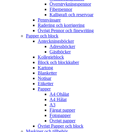
Överstrykningspennor
Fiberpennor
Kalligrafi och reservoar
Pennvässare
Radering och korrigering
Övrigt Pennor och finewriting
Papper och block
Anteckningsböcker
Adressböcker
Gästböcker
Kollegieblock
Block och blockkuber
Kartong
Blanketter
Notisar
Etiketter
Papper
A4 Ohålat
A4 Hålat
A3
Färgat papper
Fotopapper
Övrigt papper
Övrigt Papper och block
Maskiner och tillbehör