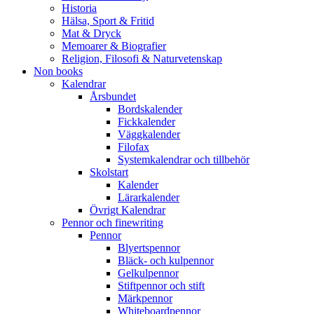
Historia
Hälsa, Sport & Fritid
Mat & Dryck
Memoarer & Biografier
Religion, Filosofi & Naturvetenskap
Non books
Kalendrar
Årsbundet
Bordskalender
Fickkalender
Väggkalender
Filofax
Systemkalendrar och tillbehör
Skolstart
Kalender
Lärarkalender
Övrigt Kalendrar
Pennor och finewriting
Pennor
Blyertspennor
Bläck- och kulpennor
Gelkulpennor
Stiftpennor och stift
Märkpennor
Whiteboardpennor