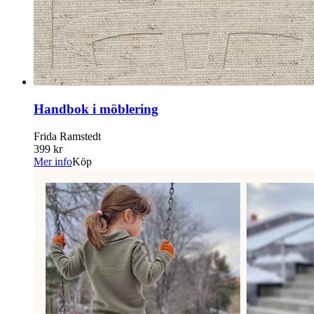
Handbok i möblering
Frida Ramstedt
399 kr
Mer info
Köp