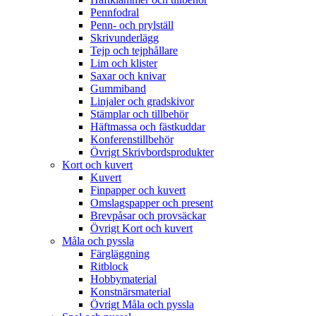
Pennfodral
Penn- och prylställ
Skrivunderlägg
Tejp och tejphållare
Lim och klister
Saxar och knivar
Gummiband
Linjaler och gradskivor
Stämplar och tillbehör
Häftmassa och fästkuddar
Konferenstillbehör
Övrigt Skrivbordsprodukter
Kort och kuvert
Kuvert
Finpapper och kuvert
Omslagspapper och present
Brevpåsar och provsäckar
Övrigt Kort och kuvert
Måla och pyssla
Färgläggning
Ritblock
Hobbymaterial
Konstnärsmaterial
Övrigt Måla och pyssla