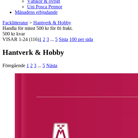
Vätskor & övrigt
Uni Posca Pennor
Månadens erbjudande
Facklitteratur
>
Hantverk & Hobby
Handla för minst 500 kr för fri frakt.
500 kr kvar
VISAR
1-24
(116)
1
2
3
...
5
Sista
100 per sida
Hantverk & Hobby
Föregående
1
2
3
...
5
Nästa