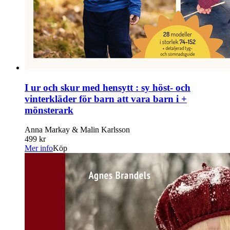
I ur och skur med hensytt : sy höst- och
vinterkläder för barn att vara barn i +
mönsterark
Anna Markay & Malin Karlsson
499 kr
Mer info
Köp