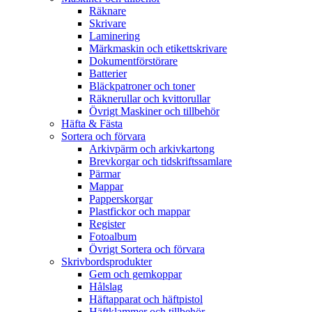
Räknare
Skrivare
Laminering
Märkmaskin och etikettskrivare
Dokumentförstörare
Batterier
Bläckpatroner och toner
Räknerullar och kvittorullar
Övrigt Maskiner och tillbehör
Häfta & Fästa
Sortera och förvara
Arkivpärm och arkivkartong
Brevkorgar och tidskriftssamlare
Pärmar
Mappar
Papperskorgar
Plastfickor och mappar
Register
Fotoalbum
Övrigt Sortera och förvara
Skrivbordsprodukter
Gem och gemkoppar
Hålslag
Häftapparat och häftpistol
Häftklammer och tillbehör