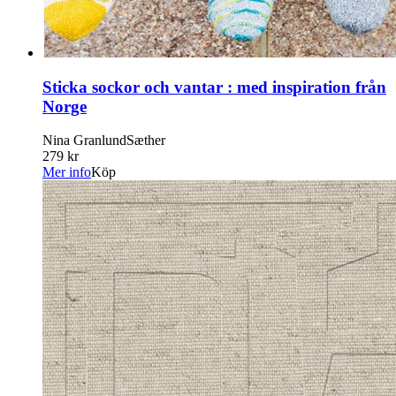
Sticka sockor och vantar : med inspiration från
Norge
Nina GranlundSæther
279 kr
Mer info
Köp