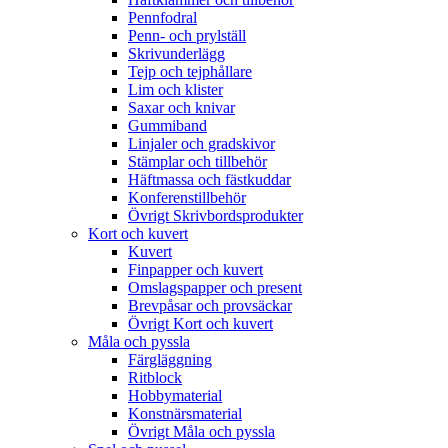
Pennfodral
Penn- och prylställ
Skrivunderlägg
Tejp och tejphållare
Lim och klister
Saxar och knivar
Gummiband
Linjaler och gradskivor
Stämplar och tillbehör
Häftmassa och fästkuddar
Konferenstillbehör
Övrigt Skrivbordsprodukter
Kort och kuvert
Kuvert
Finpapper och kuvert
Omslagspapper och present
Brevpåsar och provsäckar
Övrigt Kort och kuvert
Måla och pyssla
Färgläggning
Ritblock
Hobbymaterial
Konstnärsmaterial
Övrigt Måla och pyssla