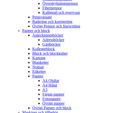
Överstrykningspennor
Fiberpennor
Kalligrafi och reservoar
Pennvässare
Radering och korrigering
Övrigt Pennor och finewriting
Papper och block
Anteckningsböcker
Adressböcker
Gästböcker
Kollegieblock
Block och blockkuber
Kartong
Blanketter
Notisar
Etiketter
Papper
A4 Ohålat
A4 Hålat
A3
Färgat papper
Fotopapper
Övrigt papper
Övrigt Papper och block
Maskiner och tillbehör