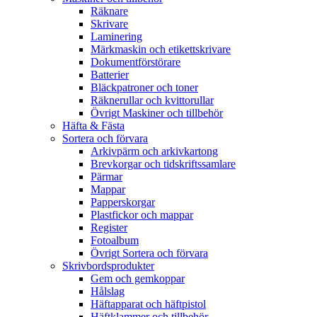
Räknare
Skrivare
Laminering
Märkmaskin och etikettskrivare
Dokumentförstörare
Batterier
Bläckpatroner och toner
Räknerullar och kvittorullar
Övrigt Maskiner och tillbehör
Häfta & Fästa
Sortera och förvara
Arkivpärm och arkivkartong
Brevkorgar och tidskriftssamlare
Pärmar
Mappar
Papperskorgar
Plastfickor och mappar
Register
Fotoalbum
Övrigt Sortera och förvara
Skrivbordsprodukter
Gem och gemkoppar
Hålslag
Häftapparat och häftpistol
Häftklammer och tillbehör