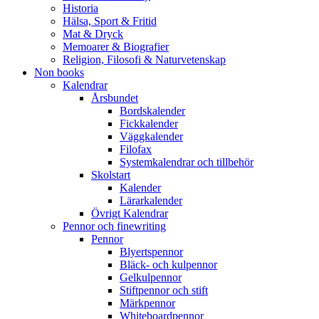
Historia
Hälsa, Sport & Fritid
Mat & Dryck
Memoarer & Biografier
Religion, Filosofi & Naturvetenskap
Non books
Kalendrar
Årsbundet
Bordskalender
Fickkalender
Väggkalender
Filofax
Systemkalendrar och tillbehör
Skolstart
Kalender
Lärarkalender
Övrigt Kalendrar
Pennor och finewriting
Pennor
Blyertspennor
Bläck- och kulpennor
Gelkulpennor
Stiftpennor och stift
Märkpennor
Whiteboardpennor