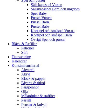
Spel och pussel
Sällskapsspel Vuxen
Sällskapsspel Barn och ungdom
Spel Baby
Pussel Vuxen
Pussel Barn
Pussel Baby
Kortspel och småspel Vuxna
Kortspel och småspel Barn
Övrigt Spel och pussel
Bläck & Refiller
Patroner
Stift
Finewritning
Kalendrar
Konstnärsmaterial
Akvarell
Akryl
Block & papper
Blyerts & ritkol
Färgpennor
Olja
Målardukar & stafflier
Pastell
Penslar & knivar