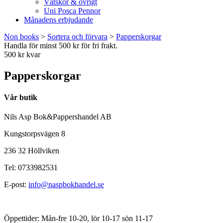
Vätskor & övrigt
Uni Posca Pennor
Månadens erbjudande
Non books
>
Sortera och förvara
>
Papperskorgar
Handla för minst 500 kr för fri frakt.
500 kr kvar
Papperskorgar
Vår butik
Nils Asp Bok&Pappershandel AB
Kungstorpsvägen 8
236 32 Höllviken
Tel: 0733982531
E-post:
info@naspbokhandel.se
Öppettider: Mån-fre 10-20, lör 10-17 sön 11-17