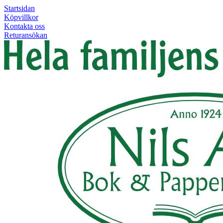
Startsidan
Köpvillkor
Kontakta oss
Returansökan