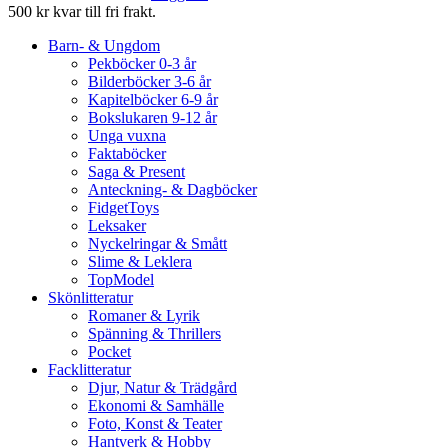
500 kr kvar till fri frakt.
Barn- & Ungdom
Pekböcker 0-3 år
Bilderböcker 3-6 år
Kapitelböcker 6-9 år
Bokslukaren 9-12 år
Unga vuxna
Faktaböcker
Saga & Present
Anteckning- & Dagböcker
FidgetToys
Leksaker
Nyckelringar & Smått
Slime & Leklera
TopModel
Skönlitteratur
Romaner & Lyrik
Spänning & Thrillers
Pocket
Facklitteratur
Djur, Natur & Trädgård
Ekonomi & Samhälle
Foto, Konst & Teater
Hantverk & Hobby