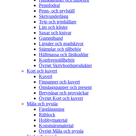
Pennfodral
Penn- och prylställ
Skrivunderlägg
Tejp och tejphållare
Lim och klister
Saxar och knivar
Gummiband
Linjaler och gradskivor
Stämplar och tillbehör
Häftmassa och fästkuddar
Konferenstillbehör
Övrigt Skrivbordsprodukter
Kort och kuvert
Kuvert
Finpapper och kuvert
Omslagspapper och present
Brevpåsar och provsäckar
Övrigt Kort och kuvert
Måla och pyssla
Färgläggning
Ritblock
Hobbymaterial
Konstnärsmaterial
Övrigt Måla och pyssla