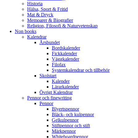
Historia
Hälsa, Sport & Fritid
Mat & Dryck
Memoarer & Biografier
Religion, Filosofi & Naturvetenskap
Non books
Kalendrar
Årsbundet
Bordskalender
Fickkalender
Väggkalender
Filofax
Systemkalendrar och tillbehör
Skolstart
Kalender
Lärarkalender
Övrigt Kalendrar
Pennor och finewriting
Pennor
Blyertspennor
Bläck- och kulpennor
Gelkulpennor
Stiftpennor och stift
Märkpennor
Whiteboardpennor