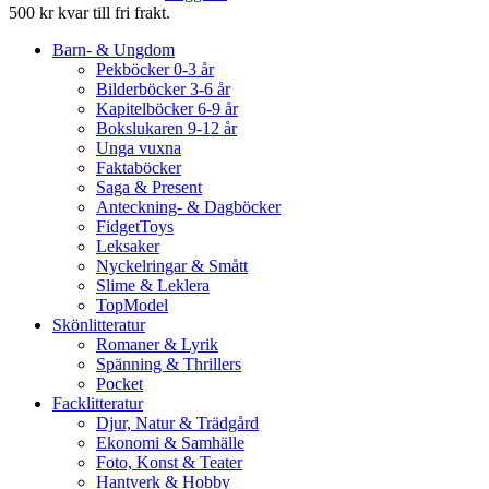
500 kr kvar till fri frakt.
Barn- & Ungdom
Pekböcker 0-3 år
Bilderböcker 3-6 år
Kapitelböcker 6-9 år
Bokslukaren 9-12 år
Unga vuxna
Faktaböcker
Saga & Present
Anteckning- & Dagböcker
FidgetToys
Leksaker
Nyckelringar & Smått
Slime & Leklera
TopModel
Skönlitteratur
Romaner & Lyrik
Spänning & Thrillers
Pocket
Facklitteratur
Djur, Natur & Trädgård
Ekonomi & Samhälle
Foto, Konst & Teater
Hantverk & Hobby