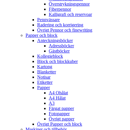
Överstrykningspennor
Fiberpennor
Kalligrafi och reservoar
Pennvässare
Radering och korrigering
Övrigt Pennor och finewriting
Papper och block
Anteckningsböcker
Adressböcker
Gästböcker
Kollegieblock
Block och blockkuber
Kartong
Blanketter
Notisar
Etiketter
Papper
A4 Ohålat
A4 Hålat
A3
Färgat papper
Fotopapper
Övrigt papper
Övrigt Papper och block
Maskiner och tillbehör