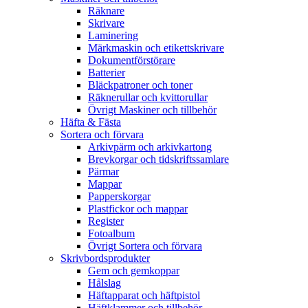
Räknare
Skrivare
Laminering
Märkmaskin och etikettskrivare
Dokumentförstörare
Batterier
Bläckpatroner och toner
Räknerullar och kvittorullar
Övrigt Maskiner och tillbehör
Häfta & Fästa
Sortera och förvara
Arkivpärm och arkivkartong
Brevkorgar och tidskriftssamlare
Pärmar
Mappar
Papperskorgar
Plastfickor och mappar
Register
Fotoalbum
Övrigt Sortera och förvara
Skrivbordsprodukter
Gem och gemkoppar
Hålslag
Häftapparat och häftpistol
Häftklammer och tillbehör