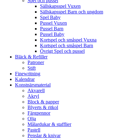
Spel och pussel
Sällskapsspel Vuxen
Sällskapsspel Barn och ungdom
Spel Baby
Pussel Vuxen
Pussel Barn
Pussel Baby
Kortspel och småspel Vuxna
Kortspel och småspel Barn
Övrigt Spel och pussel
Bläck & Refiller
Patroner
Stift
Finewritning
Kalendrar
Konstnärsmaterial
Akvarell
Akryl
Block & papper
Blyerts & ritkol
Färgpennor
Olja
Målardukar & stafflier
Pastell
Penslar & knivar