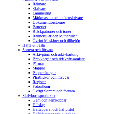
Räknare
Skrivare
Laminering
Märkmaskin och etikettskrivare
Dokumentförstörare
Batterier
Bläckpatroner och toner
Räknerullar och kvittorullar
Övrigt Maskiner och tillbehör
Häfta & Fästa
Sortera och förvara
Arkivpärm och arkivkartong
Brevkorgar och tidskriftssamlare
Pärmar
Mappar
Papperskorgar
Plastfickor och mappar
Register
Fotoalbum
Övrigt Sortera och förvara
Skrivbordsprodukter
Gem och gemkoppar
Hålslag
Häftapparat och häftpistol
Häftklammer och tillbehör