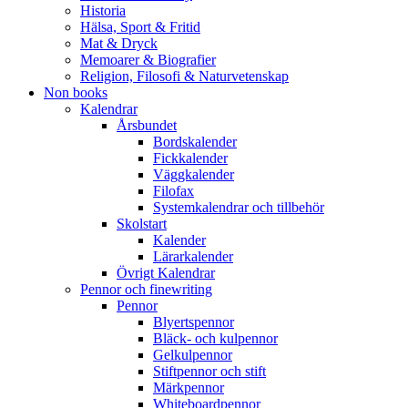
Historia
Hälsa, Sport & Fritid
Mat & Dryck
Memoarer & Biografier
Religion, Filosofi & Naturvetenskap
Non books
Kalendrar
Årsbundet
Bordskalender
Fickkalender
Väggkalender
Filofax
Systemkalendrar och tillbehör
Skolstart
Kalender
Lärarkalender
Övrigt Kalendrar
Pennor och finewriting
Pennor
Blyertspennor
Bläck- och kulpennor
Gelkulpennor
Stiftpennor och stift
Märkpennor
Whiteboardpennor