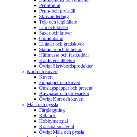
Pennfodral
Penn- och prylställ
Skrivunderlägg
Tejp och tejphållare
Lim och klister
Saxar och knivar
Gummiband
Linjaler och gradskivor
Stämplar och tillbehör
Häftmassa och fästkuddar
Konferenstillbehör
Övrigt Skrivbordsprodukter
Kort och kuvert
Kuvert
Finpapper och kuvert
Omslagspapper och present
Brevpåsar och provsäckar
Övrigt Kort och kuvert
Måla och pyssla
Färgläggning
Ritblock
Hobbymaterial
Konstnärsmaterial
Övrigt Måla och pyssla