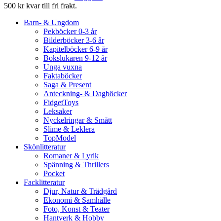
500 kr kvar till fri frakt.
Barn- & Ungdom
Pekböcker 0-3 år
Bilderböcker 3-6 år
Kapitelböcker 6-9 år
Bokslukaren 9-12 år
Unga vuxna
Faktaböcker
Saga & Present
Anteckning- & Dagböcker
FidgetToys
Leksaker
Nyckelringar & Smått
Slime & Leklera
TopModel
Skönlitteratur
Romaner & Lyrik
Spänning & Thrillers
Pocket
Facklitteratur
Djur, Natur & Trädgård
Ekonomi & Samhälle
Foto, Konst & Teater
Hantverk & Hobby