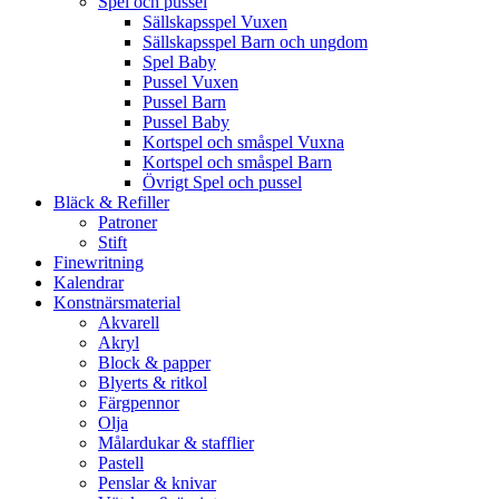
Spel och pussel
Sällskapsspel Vuxen
Sällskapsspel Barn och ungdom
Spel Baby
Pussel Vuxen
Pussel Barn
Pussel Baby
Kortspel och småspel Vuxna
Kortspel och småspel Barn
Övrigt Spel och pussel
Bläck & Refiller
Patroner
Stift
Finewritning
Kalendrar
Konstnärsmaterial
Akvarell
Akryl
Block & papper
Blyerts & ritkol
Färgpennor
Olja
Målardukar & stafflier
Pastell
Penslar & knivar