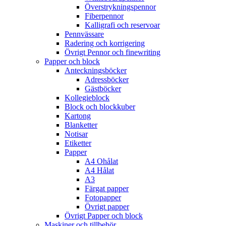
Överstrykningspennor
Fiberpennor
Kalligrafi och reservoar
Pennvässare
Radering och korrigering
Övrigt Pennor och finewriting
Papper och block
Anteckningsböcker
Adressböcker
Gästböcker
Kollegieblock
Block och blockkuber
Kartong
Blanketter
Notisar
Etiketter
Papper
A4 Ohålat
A4 Hålat
A3
Färgat papper
Fotopapper
Övrigt papper
Övrigt Papper och block
Maskiner och tillbehör