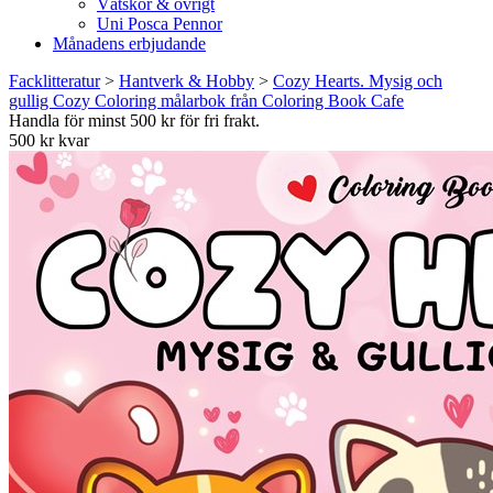
Vätskor & övrigt
Uni Posca Pennor
Månadens erbjudande
Facklitteratur
>
Hantverk & Hobby
>
Cozy Hearts. Mysig och
gullig Cozy Coloring målarbok från Coloring Book Cafe
Handla för minst 500 kr för fri frakt.
500 kr kvar