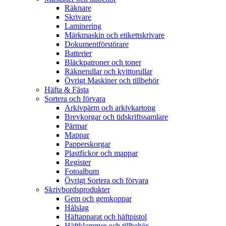
Räknare
Skrivare
Laminering
Märkmaskin och etikettskrivare
Dokumentförstörare
Batterier
Bläckpatroner och toner
Räknerullar och kvittorullar
Övrigt Maskiner och tillbehör
Häfta & Fästa
Sortera och förvara
Arkivpärm och arkivkartong
Brevkorgar och tidskriftssamlare
Pärmar
Mappar
Papperskorgar
Plastfickor och mappar
Register
Fotoalbum
Övrigt Sortera och förvara
Skrivbordsprodukter
Gem och gemkoppar
Hålslag
Häftapparat och häftpistol
Häftklammer och tillbehör