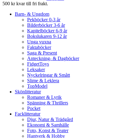
500 kr kvar till fri frakt.
Barn- & Ungdom
Pekböcker 0-3 år
Bilderböcker 3-6 år
Kapitelböcker 6-9 år
Bokslukaren 9-12 år
Unga vuxna
Faktaböcker
Saga & Present
Anteckning- & Dagböcker
FidgetToys
Leksaker
Nyckelringar & Smått
Slime & Leklera
TopModel
Skönlitteratur
Romaner & Lyrik
Spänning & Thrillers
Pocket
Facklitteratur
Djur, Natur & Trädgård
Ekonomi & Samhälle
Foto, Konst & Teater
Hantverk & Hobby