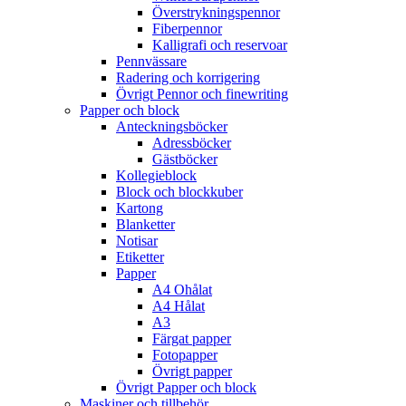
Överstrykningspennor
Fiberpennor
Kalligrafi och reservoar
Pennvässare
Radering och korrigering
Övrigt Pennor och finewriting
Papper och block
Anteckningsböcker
Adressböcker
Gästböcker
Kollegieblock
Block och blockkuber
Kartong
Blanketter
Notisar
Etiketter
Papper
A4 Ohålat
A4 Hålat
A3
Färgat papper
Fotopapper
Övrigt papper
Övrigt Papper och block
Maskiner och tillbehör