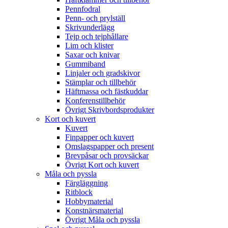
Pennfodral
Penn- och prylställ
Skrivunderlägg
Tejp och tejphållare
Lim och klister
Saxar och knivar
Gummiband
Linjaler och gradskivor
Stämplar och tillbehör
Häftmassa och fästkuddar
Konferenstillbehör
Övrigt Skrivbordsprodukter
Kort och kuvert
Kuvert
Finpapper och kuvert
Omslagspapper och present
Brevpåsar och provsäckar
Övrigt Kort och kuvert
Måla och pyssla
Färgläggning
Ritblock
Hobbymaterial
Konstnärsmaterial
Övrigt Måla och pyssla