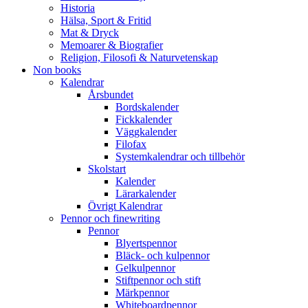
Historia
Hälsa, Sport & Fritid
Mat & Dryck
Memoarer & Biografier
Religion, Filosofi & Naturvetenskap
Non books
Kalendrar
Årsbundet
Bordskalender
Fickkalender
Väggkalender
Filofax
Systemkalendrar och tillbehör
Skolstart
Kalender
Lärarkalender
Övrigt Kalendrar
Pennor och finewriting
Pennor
Blyertspennor
Bläck- och kulpennor
Gelkulpennor
Stiftpennor och stift
Märkpennor
Whiteboardpennor