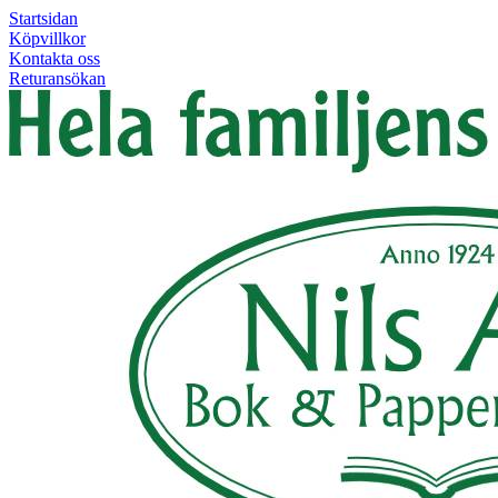
Startsidan
Köpvillkor
Kontakta oss
Returansökan