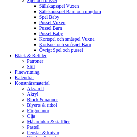
Spel och pussel
Sällskapsspel Vuxen
Sällskapsspel Barn och ungdom
Spel Baby
Pussel Vuxen
Pussel Barn
Pussel Baby
Kortspel och småspel Vuxna
Kortspel och småspel Barn
Övrigt Spel och pussel
Bläck & Refiller
Patroner
Stift
Finewritning
Kalendrar
Konstnärsmaterial
Akvarell
Akryl
Block & papper
Blyerts & ritkol
Färgpennor
Olja
Målardukar & stafflier
Pastell
Penslar & knivar