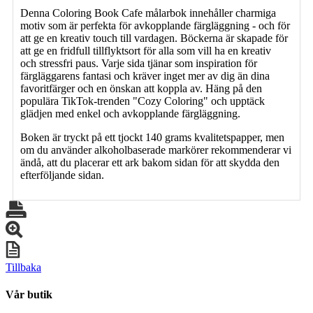
Denna Coloring Book Cafe målarbok innehåller charmiga
motiv som är perfekta för avkopplande färgläggning - och för
att ge en kreativ touch till vardagen. Böckerna är skapade för
att ge en fridfull tillflyktsort för alla som vill ha en kreativ
och stressfri paus. Varje sida tjänar som inspiration för
färgläggarens fantasi och kräver inget mer av dig än dina
favoritfärger och en önskan att koppla av. Häng på den
populära TikTok-trenden "Cozy Coloring" och upptäck
glädjen med enkel och avkopplande färgläggning.
Boken är tryckt på ett tjockt 140 grams kvalitetspapper, men
om du använder alkoholbaserade markörer rekommenderar vi
ändå, att du placerar ett ark bakom sidan för att skydda den
efterföljande sidan.
Tillbaka
Vår butik