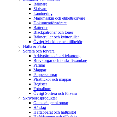
Räknare
Skrivare
Laminering
Märkmaskin och etikettskrivare
Dokumentförstörare
Batterier
Bläckpatroner och toner
Räknerullar och kvittorullar
Övrigt Maskiner och tillbehör
Häfta & Fästa
Sortera och förvara
Arkivpärm och arkivkartong
Brevkorgar och tidskriftssamlare
Pärmar
Mappar
Papperskorgar
Plastfickor och mappar
Register
Fotoalbum
Övrigt Sortera och förvara
Skrivbordsprodukter
Gem och gemkoppar
Hålslag
Häftapparat och häftpistol
Häftklammer och tillbehör