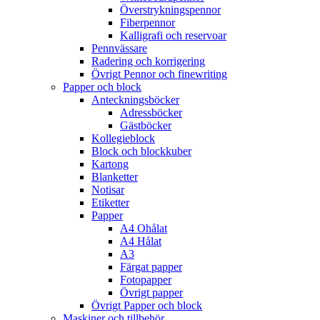
Överstrykningspennor
Fiberpennor
Kalligrafi och reservoar
Pennvässare
Radering och korrigering
Övrigt Pennor och finewriting
Papper och block
Anteckningsböcker
Adressböcker
Gästböcker
Kollegieblock
Block och blockkuber
Kartong
Blanketter
Notisar
Etiketter
Papper
A4 Ohålat
A4 Hålat
A3
Färgat papper
Fotopapper
Övrigt papper
Övrigt Papper och block
Maskiner och tillbehör