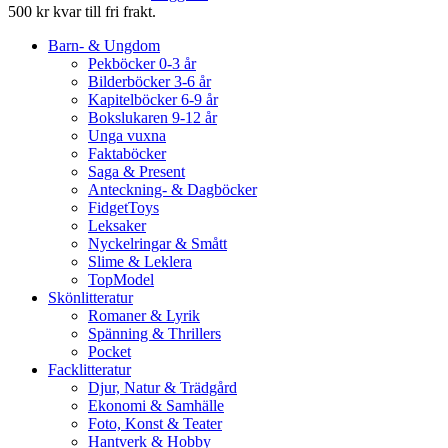
500 kr kvar till fri frakt.
Barn- & Ungdom
Pekböcker 0-3 år
Bilderböcker 3-6 år
Kapitelböcker 6-9 år
Bokslukaren 9-12 år
Unga vuxna
Faktaböcker
Saga & Present
Anteckning- & Dagböcker
FidgetToys
Leksaker
Nyckelringar & Smått
Slime & Leklera
TopModel
Skönlitteratur
Romaner & Lyrik
Spänning & Thrillers
Pocket
Facklitteratur
Djur, Natur & Trädgård
Ekonomi & Samhälle
Foto, Konst & Teater
Hantverk & Hobby