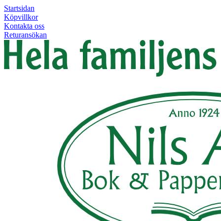
Startsidan
Köpvillkor
Kontakta oss
Returansökan