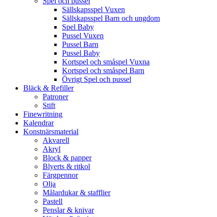
Spel och pussel
Sällskapsspel Vuxen
Sällskapsspel Barn och ungdom
Spel Baby
Pussel Vuxen
Pussel Barn
Pussel Baby
Kortspel och småspel Vuxna
Kortspel och småspel Barn
Övrigt Spel och pussel
Bläck & Refiller
Patroner
Stift
Finewritning
Kalendrar
Konstnärsmaterial
Akvarell
Akryl
Block & papper
Blyerts & ritkol
Färgpennor
Olja
Målardukar & stafflier
Pastell
Penslar & knivar