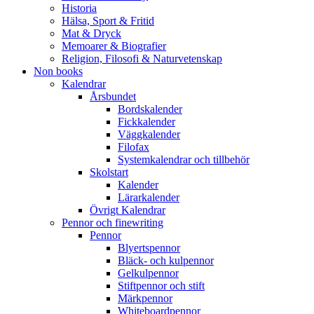
Historia
Hälsa, Sport & Fritid
Mat & Dryck
Memoarer & Biografier
Religion, Filosofi & Naturvetenskap
Non books
Kalendrar
Årsbundet
Bordskalender
Fickkalender
Väggkalender
Filofax
Systemkalendrar och tillbehör
Skolstart
Kalender
Lärarkalender
Övrigt Kalendrar
Pennor och finewriting
Pennor
Blyertspennor
Bläck- och kulpennor
Gelkulpennor
Stiftpennor och stift
Märkpennor
Whiteboardpennor