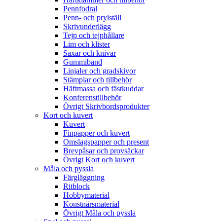
Pennfodral
Penn- och prylställ
Skrivunderlägg
Tejp och tejphållare
Lim och klister
Saxar och knivar
Gummiband
Linjaler och gradskivor
Stämplar och tillbehör
Häftmassa och fästkuddar
Konferenstillbehör
Övrigt Skrivbordsprodukter
Kort och kuvert
Kuvert
Finpapper och kuvert
Omslagspapper och present
Brevpåsar och provsäckar
Övrigt Kort och kuvert
Måla och pyssla
Färgläggning
Ritblock
Hobbymaterial
Konstnärsmaterial
Övrigt Måla och pyssla